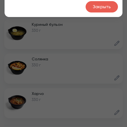
Закрыть
Куриный бульон
330 г
Солянка
330 г
Харчо
330 г