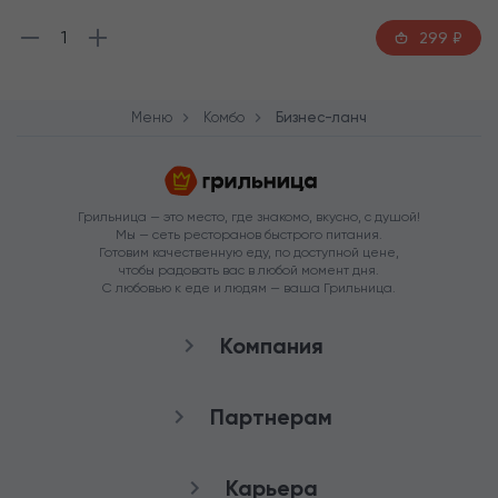
1
299
₽
Меню
Комбо
Бизнес-ланч
Грильница — это место, где знакомо, вкусно, с душой!
Мы — сеть ресторанов быстрого питания.
Готовим качественную еду, по доступной цене,
чтобы радовать вас в любой момент дня.
С любовью к еде и людям — ваша Грильница.
Компания
О нас
Партнерам
Рестораны
Франшиза
Карьера
Аренда