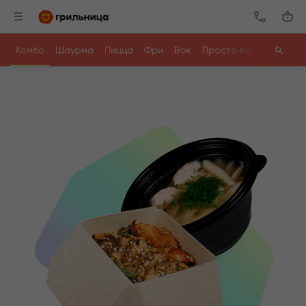
Комбо
Шаурма
Пицца
Фри
Вок
Просто поесть
Ролл