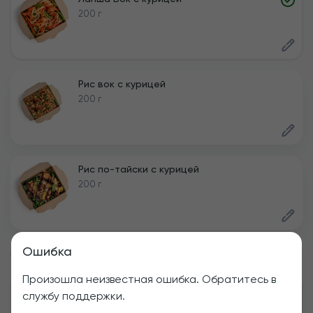
200 г
Рис вок с курицей
200 г
Рис по-тайски с курицей
200 г
Ошибка
Суп
Произошла неизвестная ошибка. Обратитесь в
Суп с клецками
службу поддержки.
330 г