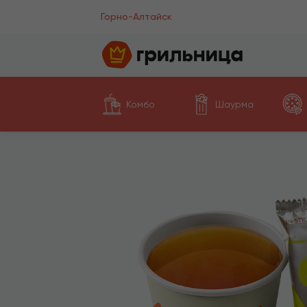
Горно-Алтайск
Комбо
Шаурма