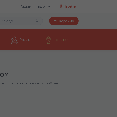
Акции
Еще
Войти
Корзина
Роллы
Напитки
ном
шего сорта с жасмином. 330 мл.