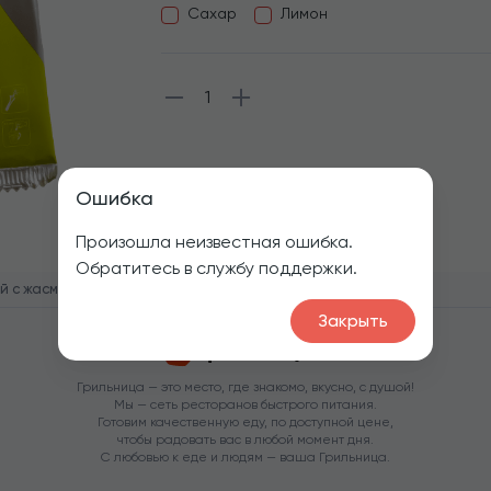
Сахар
Лимон
1
Ошибка
Произошла неизвестная ошибка.
Обратитесь в службу поддержки.
й с жасмином
Закрыть
Грильница — это место, где знакомо, вкусно, с душой!
Мы — сеть ресторанов быстрого питания.
Готовим качественную еду, по доступной цене,
чтобы радовать вас в любой момент дня.
С любовью к еде и людям — ваша Грильница.