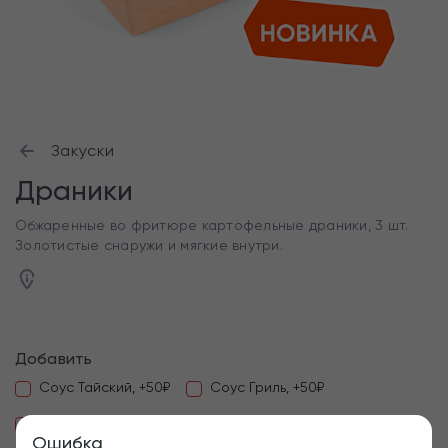
Закуски
Драники
Обжаренные во фритюре картофельные драники, 3 шт.
Золотистые снаружи и мягкие внутри.
Добавить
Соус Тайский, +50₽
Соус Гриль, +50₽
Соус Песто по-русски, +50₽
Соус Сырный, +50₽
Ошибка