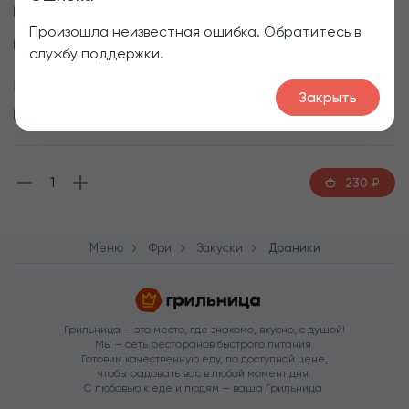
Соус Грибной, +50₽
Соус Цезарь, +50₽
Произошла неизвестная ошибка. Обратитесь в
Соус Сливочный, +50₽
службу поддержки.
Приборы
Закрыть
Пластиковая вилка
1
230
₽
Меню
Фри
Закуски
Драники
Грильница — это место, где знакомо, вкусно, с душой!
Мы — сеть ресторанов быстрого питания.
Готовим качественную еду, по доступной цене,
чтобы радовать вас в любой момент дня.
С любовью к еде и людям — ваша Грильница.