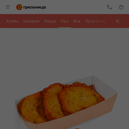
Комбо
Шаурма
Пицца
Фри
Вок
Просто поесть
Ролл