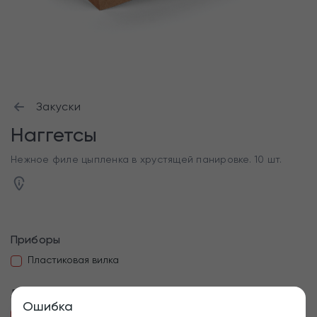
Закуски
Наггетсы
Нежное филе цыпленка в хрустящей панировке. 10 шт.
Приборы
Пластиковая вилка
Добавить
Ошибка
Соус Тайский, +50₽
Соус Гриль, +50₽