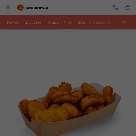
Комбо
Шаурма
Пицца
Фри
Вок
Просто поесть
Ролл