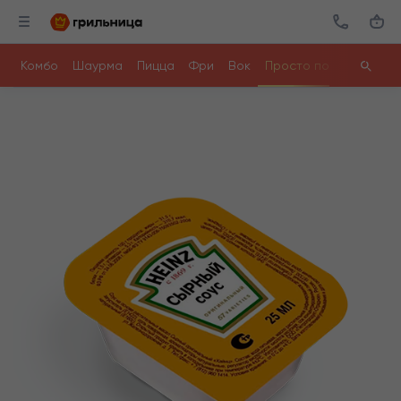
Комбо
Шаурма
Пицца
Фри
Вок
Просто поесть
Ролл