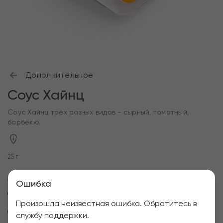
Дополнительное
Соус Хайнц
Соус Хайнц трёх разных видов - сырный, томатный,
барбекю.
25 г
Выберите соус
Ошибка
Хайнц Сырный
Хайнц Томатный
Произошла неизвестная ошибка. Обратитесь в
Хайнц Барбекю
службу поддержки.