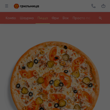
Комбо
Шаурма
Пицца
Фри
Вок
Просто поесть
Ролл