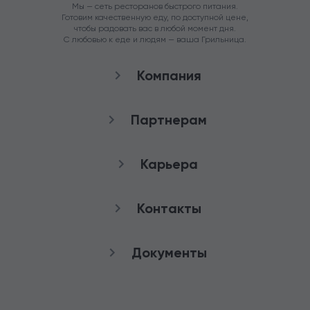
Мы — сеть ресторанов быстрого питания.
Готовим качественную еду, по доступной цене,
чтобы радовать вас в любой момент дня.
С любовью к еде и людям — ваша Грильница.
Компания
О нас
Партнерам
Рестораны
Франшиза
Карьера
Аренда
Стать агентом
Снабжение
качества
Контакты
Работа в Грильнице
Служба заботы
Документы
8 (800) 100-82-90
Публичная оферта
+7 (3852) 50-50-65
Политика