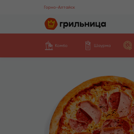
Горно-Алтайск
Комбо
Шаурма