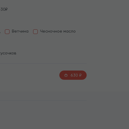
+30₽
д
Ветчина
Чесночное масло
кусочков
630
₽