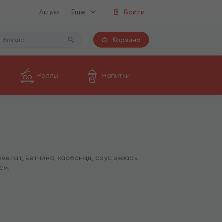
Акции
Еще
Войти
Корзина
Роллы
Напитки
велат, ветчина, карбонад, соус цезарь,
см.