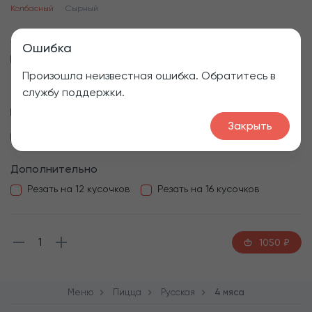
Колбасный
Сырный
Добавить
Ошибка
Сыр Моцарелла, +80₽
Халапеньо, +30₽
Произошла неизвестная ошибка. Обратитесь в
Убрать
службу поддержки.
Ветчина
Карбонад
Орегано
Сервелат
Закрыть
Куриное филе
Чесночное масло
Дополнительно
Резать на 12 кусочков
Резать на 16 кусочков
1
1050
₽
Меню
Пицца
Русская
4 мяса