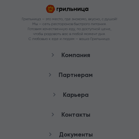
Грильница — это место, где знакомо, вкусно, с душой!
Мы — сеть ресторанов быстрого питания.
Готовим качественную еду, по доступной цене,
чтобы радовать вас в любой момент дня.
С любовью к еде и людям — ваша Грильница.
Компания
О нас
Партнерам
Рестораны
Франшиза
Карьера
Аренда
Стать агентом
Снабжение
качества
Контакты
Работа в Грильнице
Служба заботы
Документы
8 (800) 100-82-90