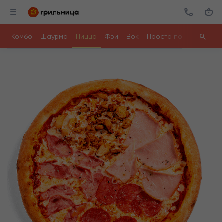
Комбо
Шаурма
Пицца
Фри
Вок
Просто поесть
Ролл