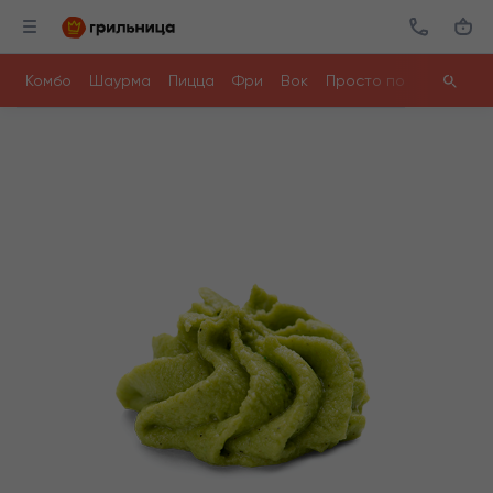
Комбо
Шаурма
Пицца
Фри
Вок
Просто поесть
Ролл