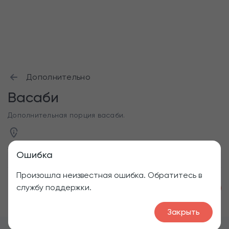
Дополнительно
Васаби
Дополнительная порция васаби.
10 г
Ошибка
Произошла неизвестная ошибка. Обратитесь в
службу поддержки.
1
20
₽
Закрыть
Меню
Роллы
Дополнительно
Васаби