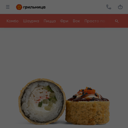
Комбо
Шаурма
Пицца
Фри
Вок
Просто поесть
Ролл