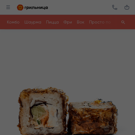
Комбо
Шаурма
Пицца
Фри
Вок
Просто поесть
Ролл