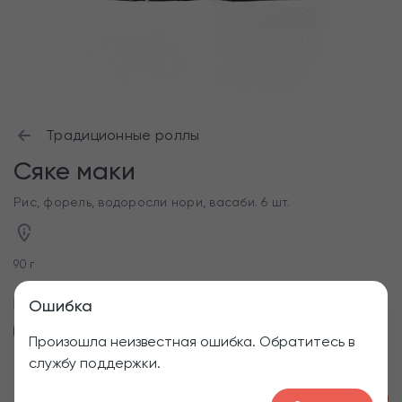
Традиционные роллы
Сяке маки
Рис, форель, водоросли нори, васаби. 6 шт.
90 г
Приборы
Ошибка
Палочки для роллов
Пластиковая вилка
Произошла неизвестная ошибка. Обратитесь в
службу поддержки.
1
280
₽