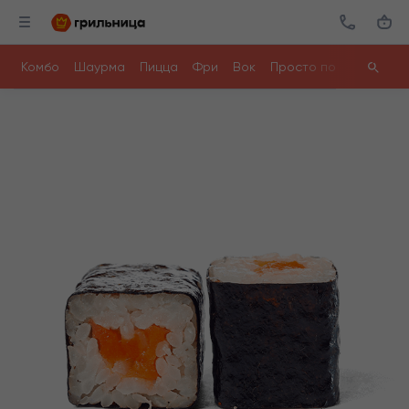
Комбо
Шаурма
Пицца
Фри
Вок
Просто поесть
Ролл