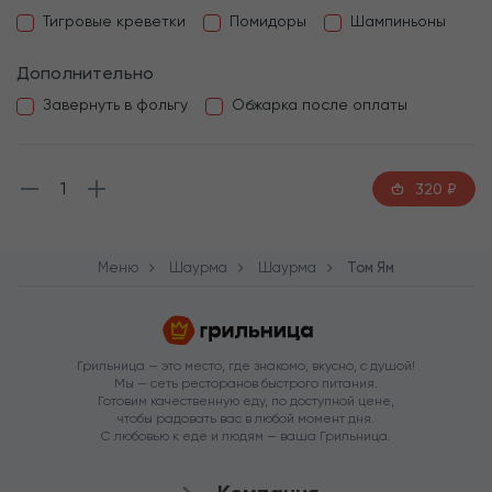
Тигровые креветки
Помидоры
Шампиньоны
Дополнительно
Завернуть в фольгу
Обжарка после оплаты
1
320
₽
Меню
Шаурма
Шаурма
Том Ям
Грильница — это место, где знакомо, вкусно, с душой!
Мы — сеть ресторанов быстрого питания.
Готовим качественную еду, по доступной цене,
чтобы радовать вас в любой момент дня.
С любовью к еде и людям — ваша Грильница.