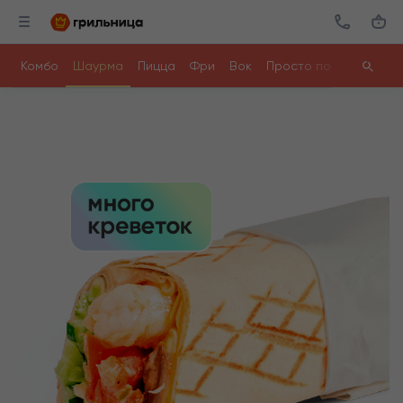
Комбо
Шаурма
Пицца
Фри
Вок
Просто поесть
Ролл