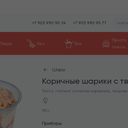
+7 903 990 90 34
+7 903 990 95 77
Просто
Пицца
Фри
Вок
поесть
Шары
Коричные шарики с т
Тесто, топпинг соленая карамель, творож
190 г
Приборы