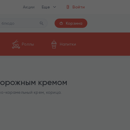
Акции
Еще
Войти
Корзина
Роллы
Напитки
ворожным кремом
но-карамельный крем, корица.