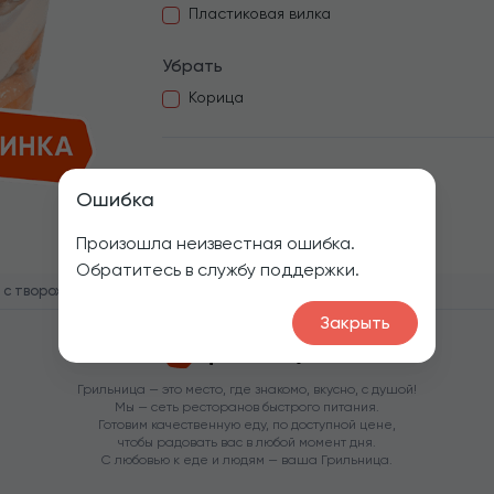
Пластиковая вилка
Убрать
Корица
1
Ошибка
Произошла неизвестная ошибка.
Обратитесь в службу поддержки.
 с творожным кремом
Закрыть
Грильница — это место, где знакомо, вкусно, с душой!
Мы — сеть ресторанов быстрого питания.
Готовим качественную еду, по доступной цене,
чтобы радовать вас в любой момент дня.
С любовью к еде и людям — ваша Грильница.