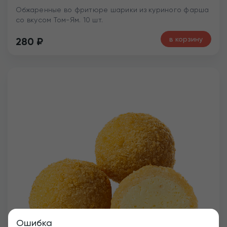
Обжаренные во фритюре шарики из куриного фарша
со вкусом Том-Ям. 10 шт.
в корзину
280
₽
Ошибка