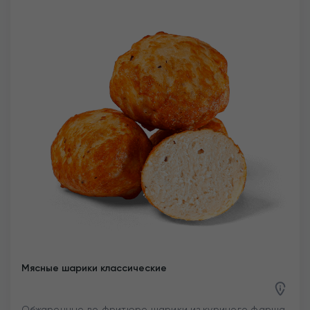
Мясные шарики классические
Обжаренные во фритюре шарики из куриного фарша.