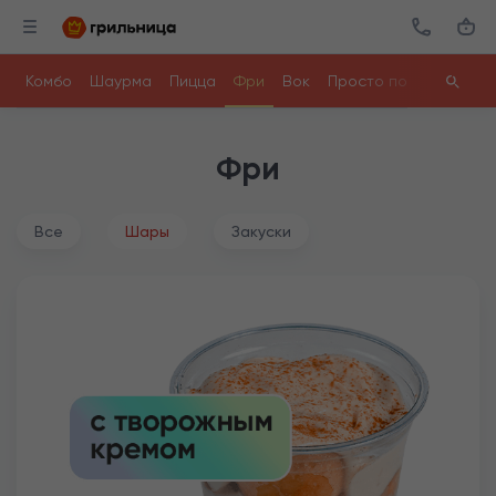
Комбо
Шаурма
Пицца
Фри
Вок
Просто поесть
Ролл
Фри
Все
Шары
Закуски