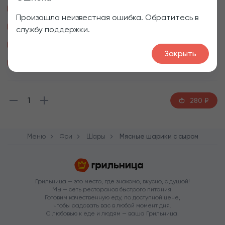
Соус Тайский, +50₽
Соус Гриль, +50₽
Произошла неизвестная ошибка. Обратитесь в
Соус Песто по-русски, +50₽
Соус Сырный, +50₽
службу поддержки.
Соус Грибной, +50₽
Соус Цезарь, +50₽
Закрыть
Соус Сливочный, +50₽
1
280
₽
Меню
Фри
Шары
Мясные шарики с сыром
Грильница — это место, где знакомо, вкусно, с душой!
Мы — сеть ресторанов быстрого питания.
Готовим качественную еду, по доступной цене,
чтобы радовать вас в любой момент дня.
С любовью к еде и людям — ваша Грильница.