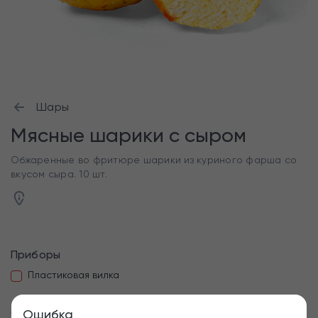
Шары
Мясные шарики с сыром
Обжаренные во фритюре шарики из куриного фарша со
вкусом сыра. 10 шт.
Приборы
Пластиковая вилка
Добавить
Ошибка