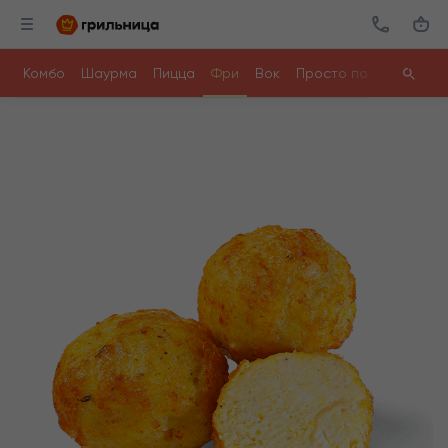
Комбо
Шаурма
Пицца
Фри
Вок
Просто поесть
Ролл